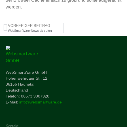
der Browser Cache einfach zu groß und sollte aufgeräumt
werden.
VORHERIGER BEITRAG
WebSmartWare-News ab sofort
WebSmartWare GmbH
Hohenwehrdaer Str. 12
36166 Haunetal
Deutschland
Telefon: 06673 9007920
E-Mail:
info@websmartware.de
Kontakt